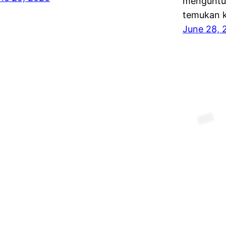
menguntu
temukan 
June 28, 