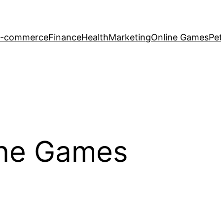
-commerce
Finance
Health
Marketing
Online Games
Pe
ine Games