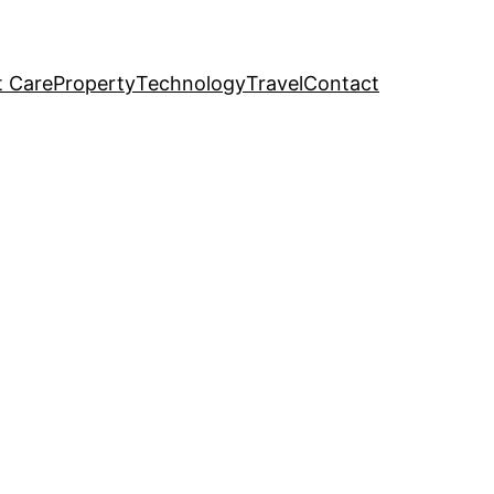
t Care
Property
Technology
Travel
Contact