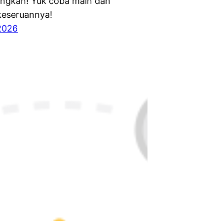
ngkan! Yuk coba main dan
keseruannya!
2026