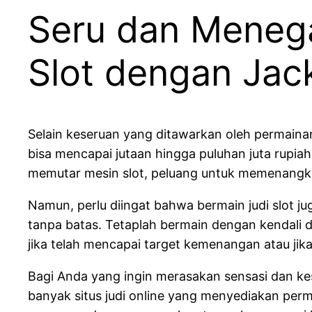
Seru dan Meneg
Slot dengan Jac
Selain keseruan yang ditawarkan oleh permainan
bisa mencapai jutaan hingga puluhan juta rupiah
memutar mesin slot, peluang untuk memenangkan
Namun, perlu diingat bahwa bermain judi slot 
tanpa batas. Tetaplah bermain dengan kendali 
jika telah mencapai target kemenangan atau ji
Bagi Anda yang ingin merasakan sensasi dan kes
banyak situs judi online yang menyediakan per