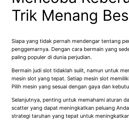
Trik Menang Bes
Siapa yang tidak pernah mendengar tentang per
penggemarnya. Dengan cara bermain yang sederh
paling populer di dunia perjudian.
Bermain judi slot tidaklah sulit, namun untuk me
mesin slot yang tepat. Setiap mesin slot memilik
Pilih mesin yang sesuai dengan gaya dan kebut
Selanjutnya, penting untuk memahami aturan dan 
scatter yang dapat meningkatkan peluang Anda
strategi taruhan yang tepat untuk meningkatk