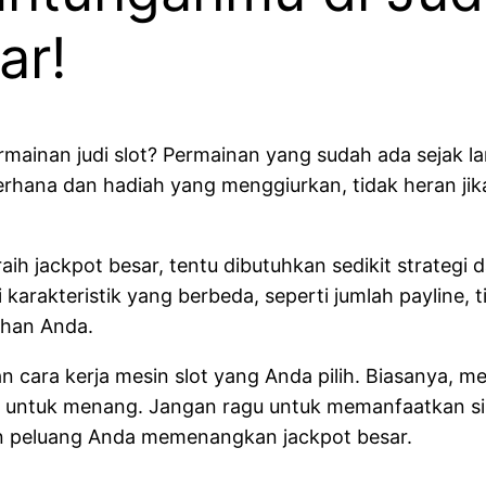
ar!
mainan judi slot? Permainan yang sudah ada sejak l
ana dan hadiah yang menggiurkan, tidak heran jika 
raih jackpot besar, tentu dibutuhkan sedikit strategi
i karakteristik yang berbeda, seperti jumlah payline
uhan Anda.
cara kerja mesin slot yang Anda pilih. Biasanya, mes
 untuk menang. Jangan ragu untuk memanfaatkan si
an peluang Anda memenangkan jackpot besar.