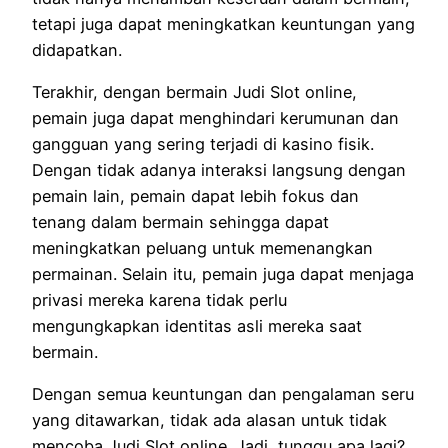
tetapi juga dapat meningkatkan keuntungan yang
didapatkan.
Terakhir, dengan bermain Judi Slot online,
pemain juga dapat menghindari kerumunan dan
gangguan yang sering terjadi di kasino fisik.
Dengan tidak adanya interaksi langsung dengan
pemain lain, pemain dapat lebih fokus dan
tenang dalam bermain sehingga dapat
meningkatkan peluang untuk memenangkan
permainan. Selain itu, pemain juga dapat menjaga
privasi mereka karena tidak perlu
mengungkapkan identitas asli mereka saat
bermain.
Dengan semua keuntungan dan pengalaman seru
yang ditawarkan, tidak ada alasan untuk tidak
mencoba Judi Slot online. Jadi, tunggu apa lagi?