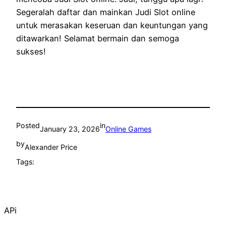
Segeralah daftar dan mainkan Judi Slot online
untuk merasakan keseruan dan keuntungan yang
ditawarkan! Selamat bermain dan semoga
sukses!
Posted
in
January 23, 2026
Online Games
by
Alexander Price
Tags:
APi