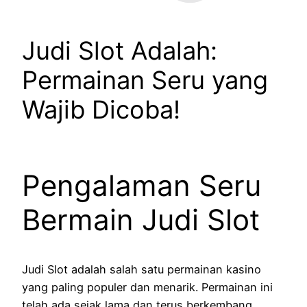
Judi Slot Adalah:
Permainan Seru yang
Wajib Dicoba!
Pengalaman Seru
Bermain Judi Slot
Judi Slot adalah salah satu permainan kasino
yang paling populer dan menarik. Permainan ini
telah ada sejak lama dan terus berkembang