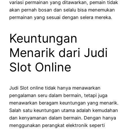
variasi permainan yang ditawarkan, pemain tidak
akan pernah bosan dan selalu bisa menemukan
permainan yang sesuai dengan selera mereka.
Keuntungan
Menarik dari Judi
Slot Online
Judi Slot online tidak hanya menawarkan
pengalaman seru dalam bermain, tetapi juga
menawarkan beragam keuntungan yang menarik.
Salah satu keuntungan utama adalah kemudahan
dan kenyamanan dalam bermain. Dengan hanya
menggunakan perangkat elektronik seperti