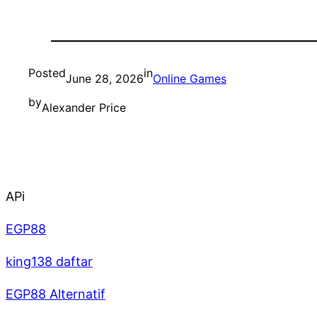
Posted
in
June 28, 2026
Online Games
by
Alexander Price
APi
EGP88
king138 daftar
EGP88 Alternatif