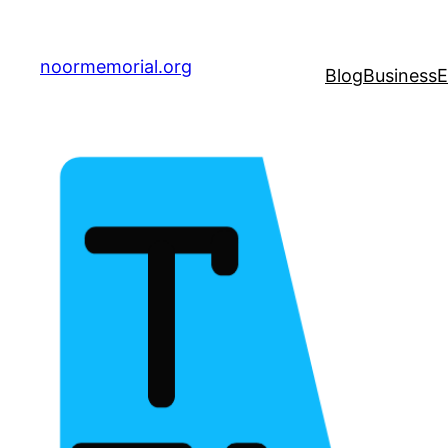
Skip
to
noormemorial.org
Blog
Business
E
content