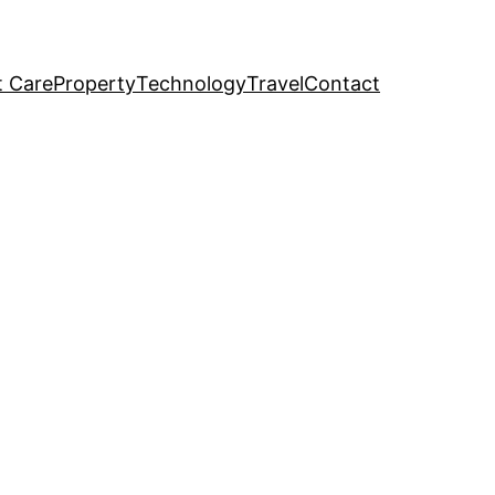
t Care
Property
Technology
Travel
Contact