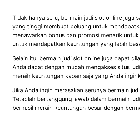
Tidak hanya seru, bermain judi slot online j
yang tinggi membuat peluang untuk mendapatkan 
menawarkan bonus dan promosi menarik untuk 
untuk mendapatkan keuntungan yang lebih besa
Selain itu, bermain judi slot online juga dapat d
Anda dapat dengan mudah mengakses situs judi 
meraih keuntungan kapan saja yang Anda ingin
Jika Anda ingin merasakan serunya bermain judi s
Tetaplah bertanggung jawab dalam bermain jud
berhasil meraih keuntungan besar dengan bermain