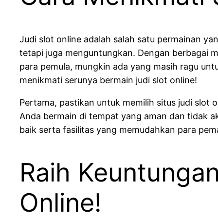
Judi slot online adalah salah satu permainan yan
tetapi juga menguntungkan. Dengan berbagai m
para pemula, mungkin ada yang masih ragu untuk
menikmati serunya bermain judi slot online!
Pertama, pastikan untuk memilih situs judi slot
Anda bermain di tempat yang aman dan tidak ak
baik serta fasilitas yang memudahkan para pema
Raih Keuntungan
Online!