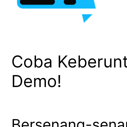
Coba Keberunt
Demo!
Bersenang-senan