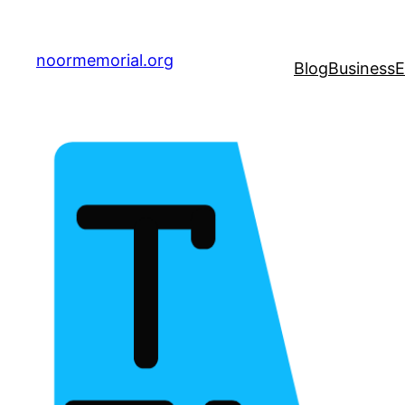
Skip
to
noormemorial.org
Blog
Business
E
content