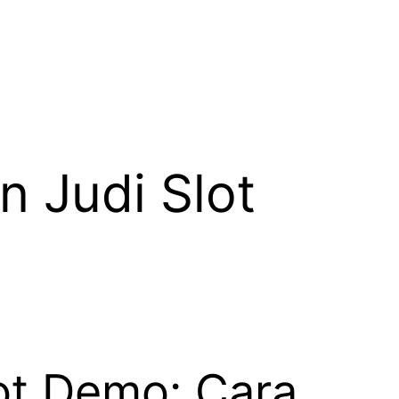
 Judi Slot
ot Demo: Cara