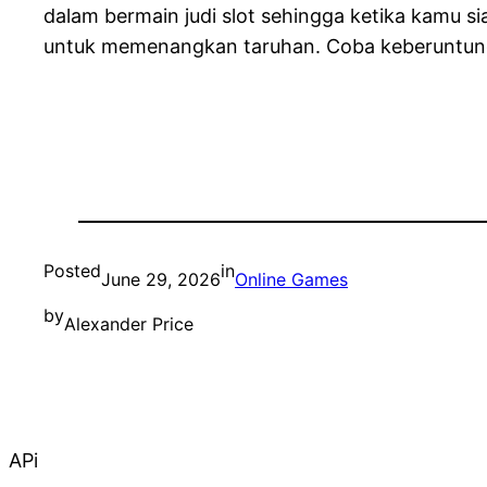
dalam bermain judi slot sehingga ketika kamu s
untuk memenangkan taruhan. Coba keberuntung
Posted
in
June 29, 2026
Online Games
by
Alexander Price
APi