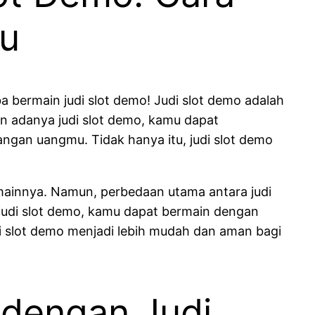
u
bermain judi slot demo! Judi slot demo adalah
 adanya judi slot demo, kamu dapat
gan uangmu. Tidak hanya itu, judi slot demo
mainnya. Namun, perbedaan utama antara judi
judi slot demo, kamu dapat bermain dengan
udi slot demo menjadi lebih mudah dan aman bagi
 dengan Judi