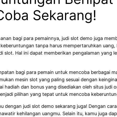
Coba Sekarang!
an bagi para pemainnya, judi slot demo juga memb
keberuntungan tanpa harus mempertaruhkan uang,
lot. Hal ini dapat memberikan pengalaman yang leb
empatan bagi para pemain untuk mencoba berbagai mac
emukan mesin slot yang paling sesuai dengan keing
 hadiah dan bonus yang disediakan oleh situs judi 
 menjadi pilihan yang tepat untuk mencoba keberuntu
u dengan judi slot demo sekarang juga! Dengan car
hawatir kehilangan uangmu. Selain itu, kamu juga 