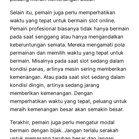
Selain itu, pemain juga perlu memperhatikan
waktu yang tepat untuk bermain slot online.
Pemain profesional biasanya tidak hanya bermain
pada saat senggang atau hanya mengandalkan
keberuntungan semata. Mereka mengamati pola
permainan dan memilih waktu yang tepat untuk
bermain. Misalnya pada saat slot sedang dalam
kondisi panas, artinya mesin sering memberikan
kemenangan. Atau pada saat slot sedang dalam
kondisi dingin, artinya sedang jarang
memberikan kemenangan. Dengan
memperhatikan waktu yang tepat, peluang untuk
meraih kemenangan besar akan semakin besar.
Terakhir, pemain juga perlu mengatur modal
bermain dengan bijak. Jangan terlalu serakah
untuk memasang taruhan besar dan jangan