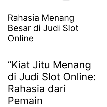
Rahasia Menang
Besar di Judi Slot
Online
“Kiat Jitu Menang
di Judi Slot Online:
Rahasia dari
Pemain