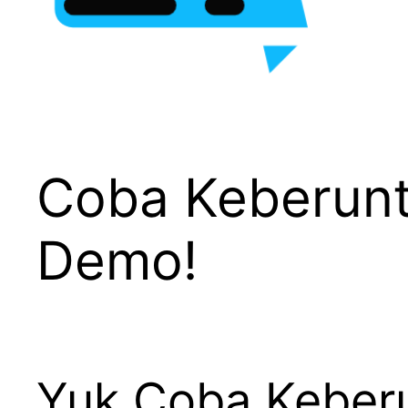
Coba Keberunt
Demo!
Yuk Coba Keberu