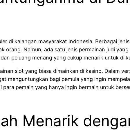
ler di kalangan masyarakat Indonesia. Berbagai jenis 
k orang. Namun, ada satu jenis permainan judi yang t
dan peluang menang yang cukup menarik untuk diiku
ainan slot yang biasa dimainkan di kasino. Dalam ve
ngat menguntungkan bagi pemula yang ingin mempelaja
agi para pemain yang hanya ingin bermain untuk bers
ah Menarik dengan