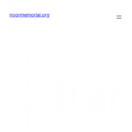
Skip
to
noormemorial.org
content